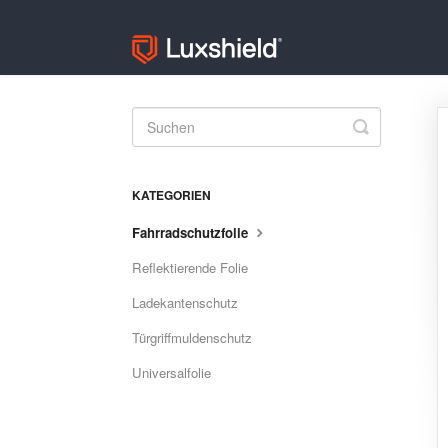
Toggle
Search
KATEGORIEN
Fahrradschutzfolie
Reflektierende Folie
Ladekantenschutz
Türgriffmuldenschutz
Universalfolie